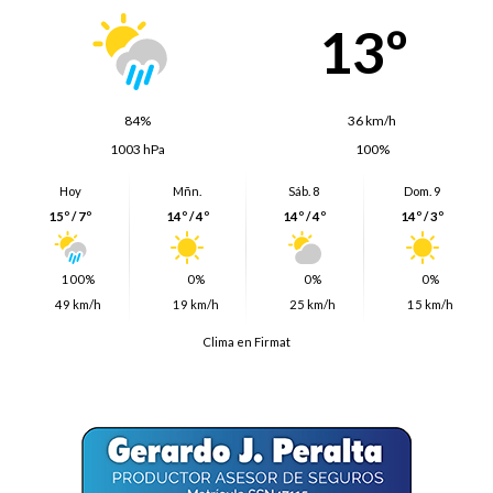
13º
84%
36 km/h
1003 hPa
100%
Hoy
Mñn.
Sáb. 8
Dom. 9
15º / 7º
14º / 4º
14º / 4º
14º / 3º
100%
0%
0%
0%
49 km/h
19 km/h
25 km/h
15 km/h
Clima en Firmat