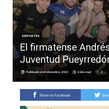
Güemes y Mariano Vera
DEPORTES
El firmatense Andrés
Juventud Pueyrredó
Publicado el
24 diciembre, 2023
2 min read
0
Share on Facebook
Shar