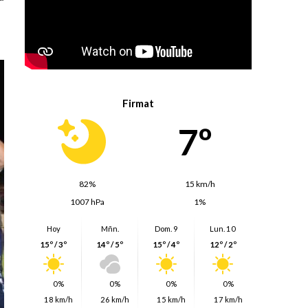
Firmat
7º
82%
15 km/h
1007 hPa
1%
Hoy
Mñn.
Dom. 9
Lun. 10
15º / 3º
14º / 5º
15º / 4º
12º / 2º
0%
0%
0%
0%
18 km/h
26 km/h
15 km/h
17 km/h