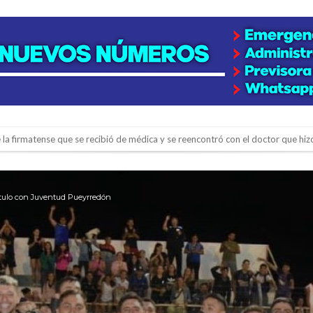
l de Básquet 3×3 Inclusivo
 la empresa reformula sus anuncios a los trabajadores
adas del Juzgado de Faltas por presuntas irregularidades
ítulo con Juventud Pueyrredón
del techo del galpón del ferrocarril
niataron a una pareja de adultos mayores
 EPI y el Hospital Vilela
colección de golosinas para agasajar a los niños en su día
lausura con agenda confirmada y planteles renovados