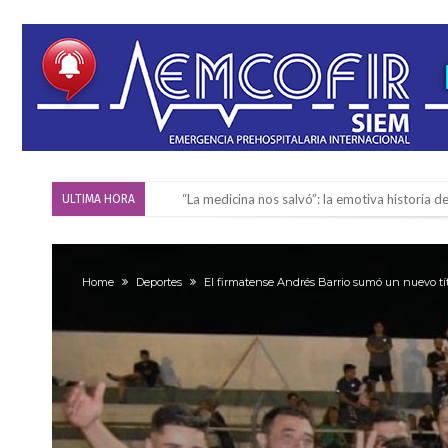
Firmat será sede del segundo Torneo Regiona
ULTIMA HORA
Vassalli: en potencial y con fechas diferidas,
Firmat: avanza la investigación de dos emple
Home
Deportes
El firmatense Andrés Barrio sumó un nuevo t
Villada: el viento provocó el desprendimiento 
Violento robo en la zona rural de Firmat: ma
Colecta solidaria de juguetes en Firmat para el
Firmat: “Codo a codo” lanza una campaña de re
Vuelve el básquet: este viernes arranca el C