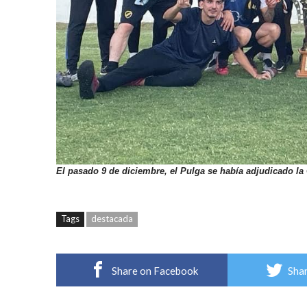
El pasado 9 de diciembre, el Pulga se había adjudicado 
Tags
destacada
Share on Facebook
Shar