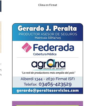
Clima en Firmat
le
n
n