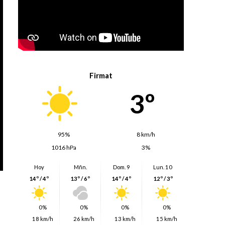
Firmat
3º
95%
8 km/h
1016 hPa
3%
Hoy
Mñn.
Dom. 9
Lun. 10
14º / 4º
13º / 6º
14º / 4º
12º / 3º
0%
0%
0%
0%
18 km/h
26 km/h
13 km/h
15 km/h