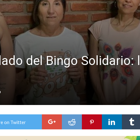
ón juvenil de malambo de Los Quirquinchos
es lluvias intensas
ado del Bingo Solidario:
0
e on Twitter