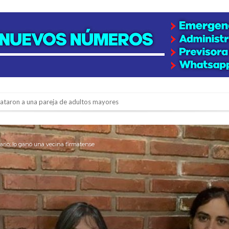
niataron a una pareja de adultos mayores
 EPI y el Hospital Vilela
colección de golosinas para agasajar a los niños en su día
ario: lo ganó una vecina firmatense
lausura con agenda confirmada y planteles renovados
rmentas fuertes y ráfagas que podrían superar los 80 km/h
os mitos y analiza el impacto real en la región
n de la Expo Dose