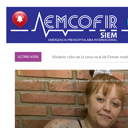
Violento robo en la zona rural de Firmat: ma
ULTIMA HORA
Colecta solidaria de juguetes en Firmat para el
Firmat: “Codo a codo” lanza una campaña de re
Home
Interes general
Salió el pozo acumulado del Bingo Solid
Vuelve el básquet: este viernes arranca el C
Güemes y Mariano Vera
Alerta meteorológico: el SMN advierte por to
¿Llega un “Súper Niño”?: De Benedictis aclara l
Cañada del Ucle se prepara para la 5ª edició