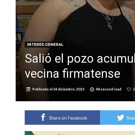
Distinguieron a Ramiro Maldonado, el campe
Villada: evalúan obras preventivas ante posibl
INTERES GENERAL
Salió el pozo acumul
vecina firmatense
Publicado el
24 diciembre, 2023
48 second read
Share on Facebook
Shar