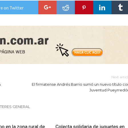
e on Twitter
Next artic
4
El firmatense Andrés Barrio sumó un nuevo título co
Juventud Pueyrredó
NTERES GENERAL
bo en la zona rural de
Colecta solidaria de juguetes en