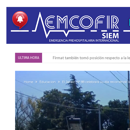
Firmat también tomó posición respecto a la le
ULTIMA HORA
“La medicina nos salvó”: la emotiva historia d
Firmat será sede del segundo Torneo Regiona
Home
Educacion
El Jardín N° 88 celebrará su día recorriendo la
Vassalli: en potencial y con fechas diferidas,
Firmat: avanza la investigación de dos emple
Villada: el viento provocó el desprendimiento 
Violento robo en la zona rural de Firmat: ma
Colecta solidaria de juguetes en Firmat para el