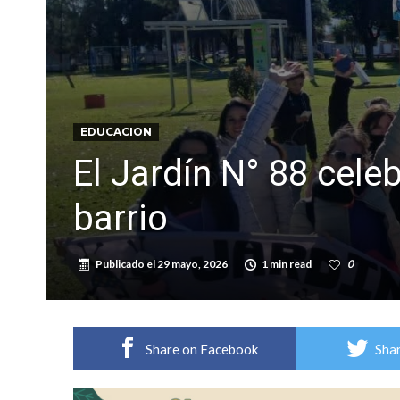
Firmat: “Codo a codo” lanza una campaña de re
Vuelve el básquet: este viernes arranca el C
EDUCACION
El Jardín N° 88 celeb
barrio
Publicado el
29 mayo, 2026
1 min read
0
Share on Facebook
Shar