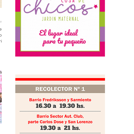
le
e
o
i