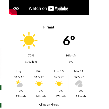
Firmat
6º
70%
16 km/h
1012 hPa
1%
Hoy
Mñn.
Lun. 10
Mar. 11
14º / 5º
15º / 4º
12º / 2º
12º / 3º
0%
0%
0%
0%
25 km/h
14 km/h
17 km/h
22 km/h
Clima en Firmat