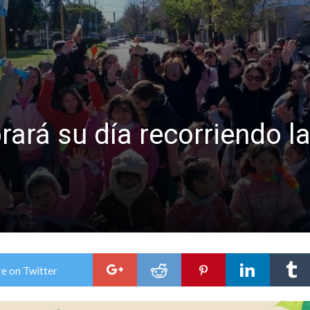
colección de golosinas para agasajar a los niños en su día
lausura con agenda confirmada y planteles renovados
rará su día recorriendo la
e on Twitter