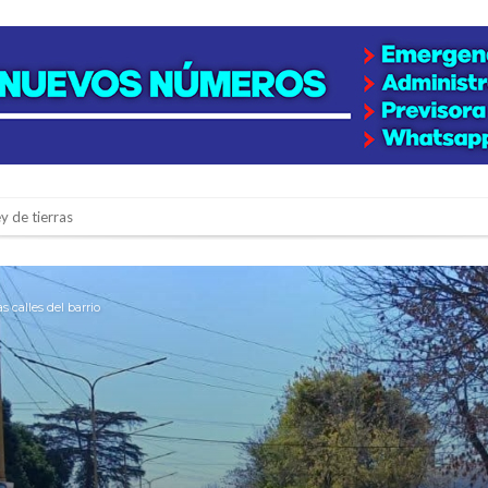
y de tierras
e la firmatense que se recibió de médica y se reencontró con el doctor que hi
l de Básquet 3×3 Inclusivo
s calles del barrio
 la empresa reformula sus anuncios a los trabajadores
adas del Juzgado de Faltas por presuntas irregularidades
del techo del galpón del ferrocarril
niataron a una pareja de adultos mayores
 EPI y el Hospital Vilela