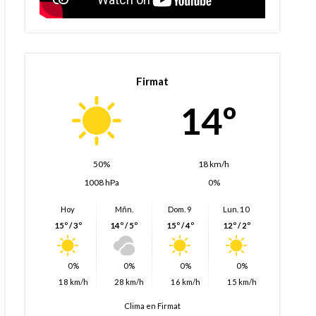
Firmat
14º
50%
18 km/h
1008 hPa
0%
Hoy
Mñn.
Dom. 9
Lun. 10
15º / 3º
14º / 5º
15º / 4º
12º / 2º
0%
0%
0%
0%
18 km/h
28 km/h
16 km/h
15 km/h
Clima en Firmat