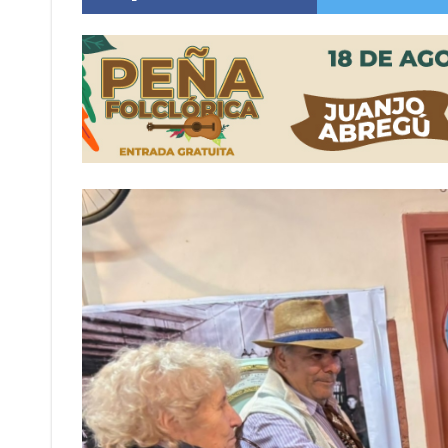
Alerta meteorológico: el SMN advierte por to
¿Llega un “Súper Niño”?: De Benedictis aclara l