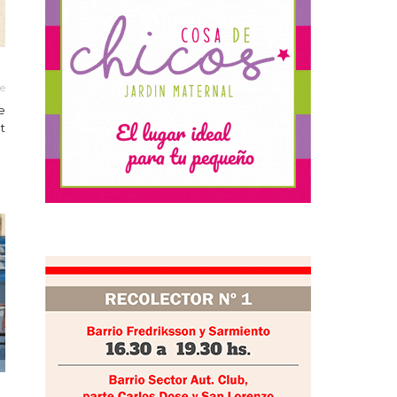
le
e
t