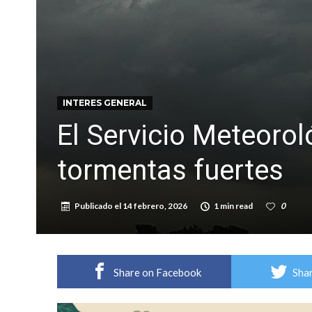
Vuelve el básquet: este viernes arranca el C
Güemes y Mariano Vera
INTERES GENERAL
El Servicio Meteorol
tormentas fuertes
Publicado el
14 febrero, 2026
1 min read
0
Share on Facebook
Shar