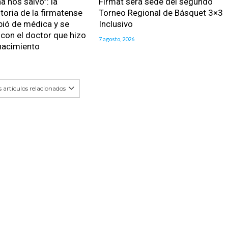
a nos salvó”: la
Firmat será sede del segundo
toria de la firmatense
Torneo Regional de Básquet 3×3
bió de médica y se
Inclusivo
con el doctor que hizo
7 agosto, 2026
nacimiento
 artículos relacionados