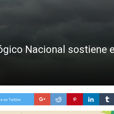
lausura con agenda confirmada y planteles renovados
ógico Nacional sostiene e
e on Twitter