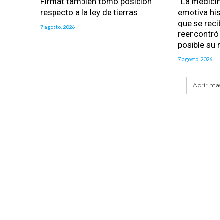
Firmat también tomó posición
“La medicin
respecto a la ley de tierras
emotiva his
que se reci
7 agosto, 2026
reencontró 
posible su 
7 agosto, 2026
Abrir mas