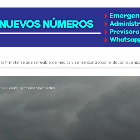
e la firmatense que se recibió de médica y se reencontró con el doctor que hi
l de Básquet 3×3 Inclusivo
 la empresa reformula sus anuncios a los trabajadores
ene el alerta por tormentas fuertes
adas del Juzgado de Faltas por presuntas irregularidades
del techo del galpón del ferrocarril
niataron a una pareja de adultos mayores
 EPI y el Hospital Vilela
colección de golosinas para agasajar a los niños en su día