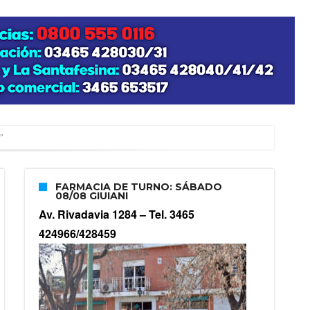
”
FARMACIA DE TURNO: SÁBADO
08/08 GIUIANI
zo posible su nacimiento
Av. Rivadavia 1284 –
Tel. 3465
424966/428459