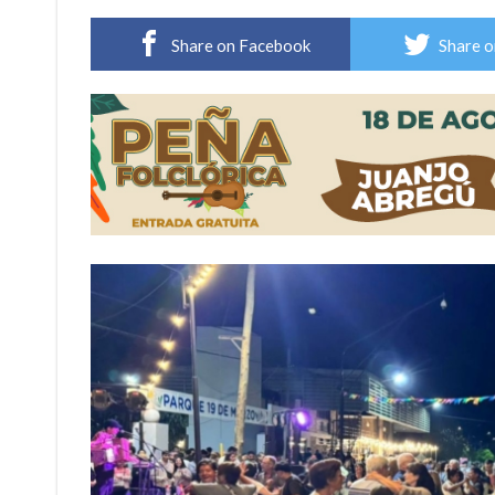
Comienza una mesa de lectura sobre literatur
Share on Facebook
Share o
Sueño albiceleste: la arquera firmatense Jazmí