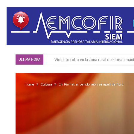
Violento robo en la zona rural de Firmat: ma
ULTIMA HORA
Colecta solidaria de juguetes en Firmat para el
Firmat: “Codo a codo” lanza una campaña de re
Home
Cultura
En Firmat, al bandoneón se apellida Ruiz
Vuelve el básquet: este viernes arranca el C
Güemes y Mariano Vera
Alerta meteorológico: el SMN advierte por to
¿Llega un “Súper Niño”?: De Benedictis aclara l
Cañada del Ucle se prepara para la 5ª edició