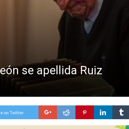
ón juvenil de malambo de Los Quirquinchos
es lluvias intensas
eón se apellida Ruiz
e on Twitter