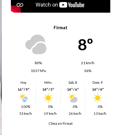
Firmat
8º
80%
21 km/h
1017 hPa
36%
Hoy
Mñn.
Sáb. 8
Dom. 9
16º / 9º
14º / 5º
14º / 6º
14º / 4º
100%
0%
0%
0%
53 km/h
19 km/h
26 km/h
13 km/h
Clima en Firmat