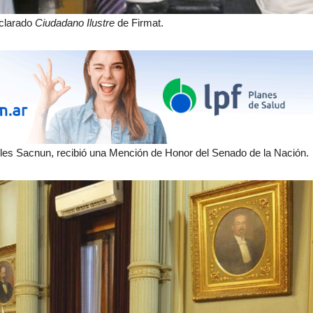
eclarado
Ciudadano Ilustre
de Firmat.
geles Sacnun, recibió una Mención de Honor del Senado de la Nación.