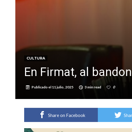
Distinguieron a Ramiro Maldonado, el campe
Villada: evalúan obras preventivas ante posibl
CULTURA
En Firmat, al bandon
Publicado el
11 julio, 2025
3 min read
0
Share on Facebook
Shar