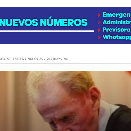
niataron a una pareja de adultos mayores
 EPI y el Hospital Vilela
colección de golosinas para agasajar a los niños en su día
lausura con agenda confirmada y planteles renovados
rmentas fuertes y ráfagas que podrían superar los 80 km/h
os mitos y analiza el impacto real en la región
n de la Expo Dose