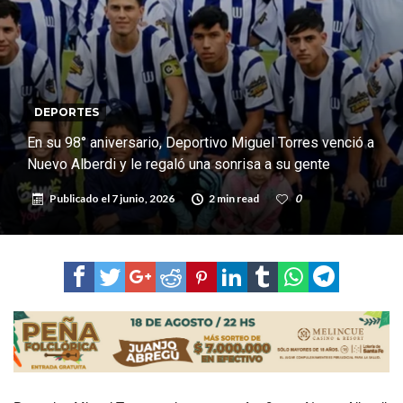
confirmada y planteles renovados
Güemes y Mariano Vera
Alerta meteorológico: el SMN advierte por tormentas fuertes y
ráfagas que podrían superar los 80 km/h
¿Llega un “Súper Niño”?: De Benedictis aclara los mitos y analiza el
DEPORTES
impacto real en la región
Cañada del Ucle se prepara para la 5ª edición de la Expo Dose
En su 98° aniversario, Deportivo Miguel Torres venció a
Distinguieron a Ramiro Maldonado, el campeón juvenil de malambo
Nuevo Alberdi y le regaló una sonrisa a su gente
de Los Quirquinchos
Publicado el
7 junio, 2026
2 min read
0