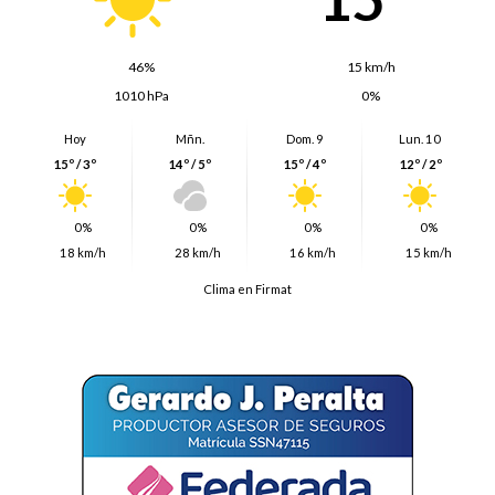
46%
15 km/h
1010 hPa
0%
Hoy
Mñn.
Dom. 9
Lun. 10
15º / 3º
14º / 5º
15º / 4º
12º / 2º
0%
0%
0%
0%
18 km/h
28 km/h
16 km/h
15 km/h
Clima en Firmat