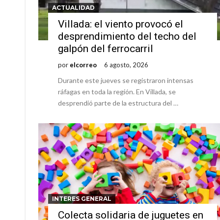
ACTUALIDAD
Distinguieron a Ramiro Maldonado, el campe
Villada: el viento provocó el
Villada: evalúan obras preventivas ante posibl
desprendimiento del techo del
galpón del ferrocarril
por
elcorreo
6 agosto, 2026
Durante este jueves se registraron intensas
ráfagas en toda la región. En Villada, se
desprendió parte de la estructura del …
INTERES GENERAL
Colecta solidaria de juguetes en