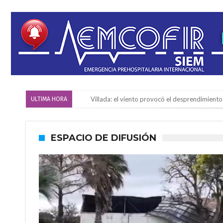
Violento robo en la zona rural de Firmat: ma
ULTIMA HORA
Colecta solidaria de juguetes en Firmat para el
Firmat: “Codo a codo” lanza una campaña de re
ESPACIO DE DIFUSIÓN
Vuelve el básquet: este viernes arranca el C
Güemes y Mariano Vera
Alerta meteorológico: el SMN advierte por to
¿Llega un “Súper Niño”?: De Benedictis aclara l
Cañada del Ucle se prepara para la 5ª edició