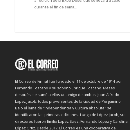
5ª edición de la Expo Dose, que se llevará a cabo
durante el fin de sema…
El Correo de Firmat fue fundado el 11 de octubre de 1914 por
Fernando Toscano y su sobrino Enrique Toscano. Meses
después, se sumó a ellos un amigo de ambos: Juan Alfredo
López Jacob, todos provenientes de la ciudad de Pergamino.
Bajo el lema de "Independencia y Cultura absoluta" se
identificaron las primeras ediciones. Luego de López Jacob, sus
directores fueron Emilio López Saez, Fernando López y Carolina
López Ortiz. Desde 2017, El Correo es una cooperativa de