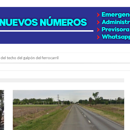
niataron a una pareja de adultos mayores
 EPI y el Hospital Vilela
colección de golosinas para agasajar a los niños en su día
lausura con agenda confirmada y planteles renovados
rmentas fuertes y ráfagas que podrían superar los 80 km/h
os mitos y analiza el impacto real en la región
n de la Expo Dose