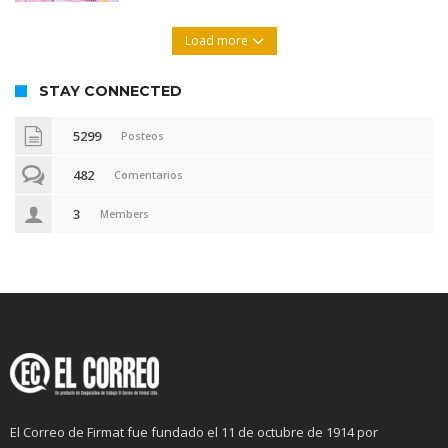
Load more
STAY CONNECTED
5299
Posteos
482
Comentarios
3
Members
El Correo de Firmat fue fundado el 11 de octubre de 1914 por