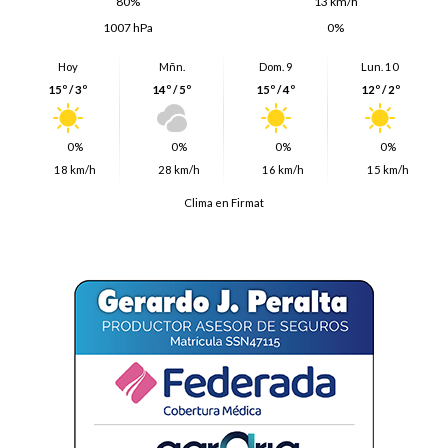
80%
13 km/h
1007 hPa
0%
Hoy
Mñn.
Dom. 9
Lun. 10
15º / 3º
14º / 5º
15º / 4º
12º / 2º
0%
0%
0%
0%
18 km/h
28 km/h
16 km/h
15 km/h
Clima en Firmat