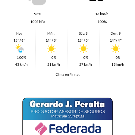
92%
13 km/h
1005 hPa
100%
Hoy
Mñn.
Sáb. 8
Dom. 9
15º / 6º
14º / 3º
13º / 5º
14º / 4º
100%
0%
0%
0%
43 km/h
21 km/h
27 km/h
13 km/h
Clima en Firmat