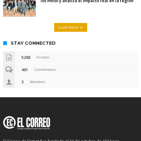
los mitos y analiza el impacto real en la región
Load more
STAY CONNECTED
5288
Posteos
461
Comentarios
3
Members