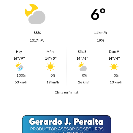
6º
88%
11 km/h
1017 hPa
19%
Hoy
Mñn.
Sáb. 8
Dom. 9
16º / 9º
14º / 5º
14º / 6º
14º / 4º
100%
0%
0%
0%
53 km/h
19 km/h
26 km/h
13 km/h
Clima en Firmat