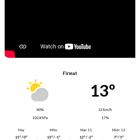
Firmat
13º
40%
13 km/h
1024 hPa
17%
Hoy
Mñn.
Mar. 11
Miér. 12
15º / 0º
13º / -1º
12º / -2º
7º / 5º