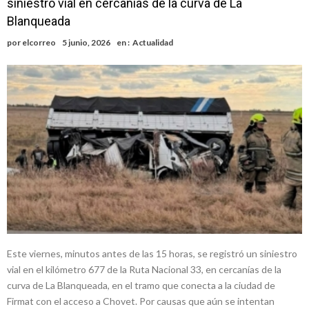
siniestro vial en cercanías de la curva de La
recibió de médica y se reencontró con el doctor que hizo posible su
Firmat será sede del segundo Torneo Regional de Básquet 3×3
Blanqueada
nacimiento
Inclusivo
Vassalli: en potencial y con fechas diferidas, la empresa reformula
por
elcorreo
5 junio, 2026
en :
Actualidad
sus anuncios a los trabajadores
Firmat: avanza la investigación de dos empleadas del Juzgado de
Faltas por presuntas irregularidades
Villada: el viento provocó el desprendimiento del techo del galpón
del ferrocarril
Violento robo en la zona rural de Firmat: maniataron a una pareja de
adultos mayores
Este viernes, minutos antes de las 15 horas, se registró un siniestro
vial en el kilómetro 677 de la Ruta Nacional 33, en cercanías de la
curva de La Blanqueada, en el tramo que conecta a la ciudad de
Firmat con el acceso a Chovet. Por causas que aún se intentan