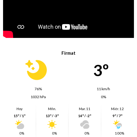
Firmat
3º
76%
11 km/h
1032 hPa
0%
Hoy
Mñn.
Mar. 11
Miér. 12
15º / 1º
13º / -3º
14º / -2º
9º / 7º
0%
0%
0%
100%