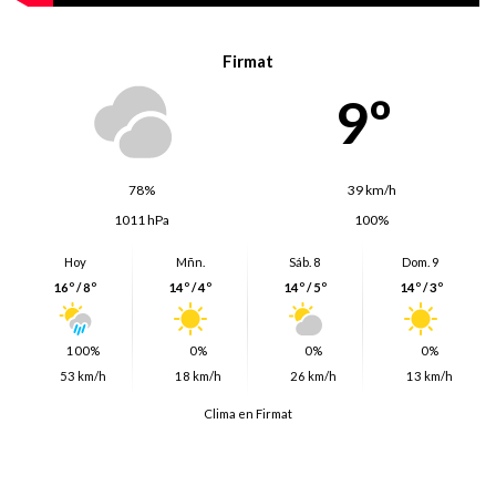
Firmat
9º
78%
39 km/h
1011 hPa
100%
Hoy
Mñn.
Sáb. 8
Dom. 9
16º / 8º
14º / 4º
14º / 5º
14º / 3º
100%
0%
0%
0%
53 km/h
18 km/h
26 km/h
13 km/h
Clima en Firmat