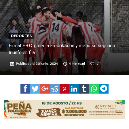
de Los Quirquinchos
Villada: evalúan obras preventivas ante posibles lluvias intensas
Elortondo: avanza el plan de pavimentación con la licitación de cinco
nuevas cuadras
DEPORTES
Firmat F.B.C. goleó a Fredriksson y metió su segundo
triunfo en fila
Publicado el
30 junio, 2024
4 min read
1