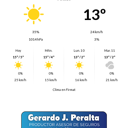
13º
35%
24 km/h
1014 hPa
3%
Hoy
Mñn.
Lun. 10
Mar. 11
15º / 5º
15º / 4º
13º / 2º
13º / 2º
0%
0%
0%
0%
25 km/h
15 km/h
16 km/h
21 km/h
Clima en Firmat