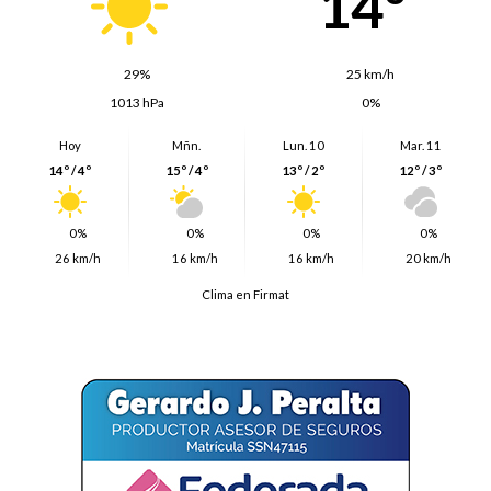
14º
29%
25 km/h
1013 hPa
0%
Hoy
Mñn.
Lun. 10
Mar. 11
14º / 4º
15º / 4º
13º / 2º
12º / 3º
0%
0%
0%
0%
26 km/h
16 km/h
16 km/h
20 km/h
Clima en Firmat