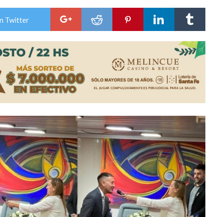
ón juvenil de malambo de Los Quirquinchos
n Twitter
es lluvias intensas