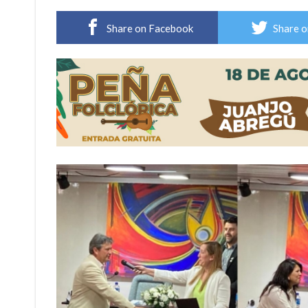
Distinguieron a Ramiro Maldonado, el campe
Share on Facebook
Share o
Villada: evalúan obras preventivas ante posibl