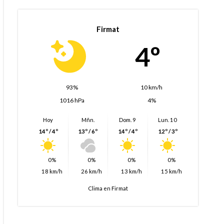
Firmat
4º
93%
10 km/h
1016 hPa
4%
Hoy
Mñn.
Dom. 9
Lun. 10
14º / 4º
13º / 6º
14º / 4º
12º / 3º
0%
0%
0%
0%
18 km/h
26 km/h
13 km/h
15 km/h
Clima en Firmat