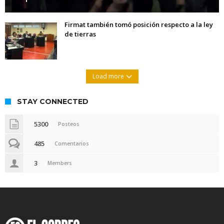
Firmat también tomó posición respecto a la ley
de tierras
Load more
STAY CONNECTED
5300
Posteos
485
Comentarios
3
Members