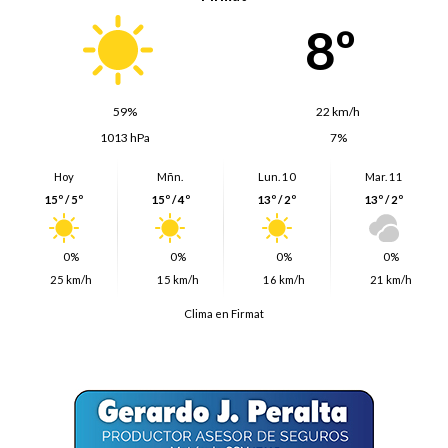
8º
59%
22 km/h
1013 hPa
7%
Hoy
Mñn.
Lun. 10
Mar. 11
15º / 5º
15º / 4º
13º / 2º
13º / 2º
0%
0%
0%
0%
25 km/h
15 km/h
16 km/h
21 km/h
Clima en Firmat