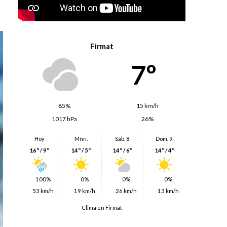
Firmat
7º
85%
15 km/h
1017 hPa
26%
Hoy
Mñn.
Sáb. 8
Dom. 9
16º / 9º
14º / 5º
14º / 6º
14º / 4º
100%
0%
0%
0%
53 km/h
19 km/h
26 km/h
13 km/h
Clima en Firmat