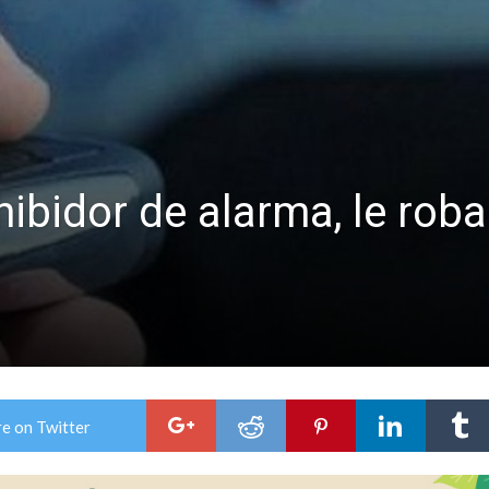
ón juvenil de malambo de Los Quirquinchos
es lluvias intensas
ibidor de alarma, le roba
e on Twitter