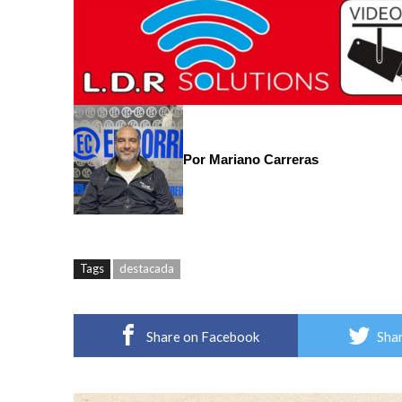
Por Mariano Carreras
Tags
destacada
Share on Facebook
Shar