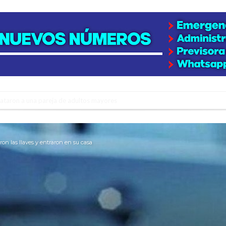
niataron a una pareja de adultos mayores
 EPI y el Hospital Vilela
colección de golosinas para agasajar a los niños en su día
ron las llaves y entraron en su casa
lausura con agenda confirmada y planteles renovados
rmentas fuertes y ráfagas que podrían superar los 80 km/h
os mitos y analiza el impacto real en la región
n de la Expo Dose