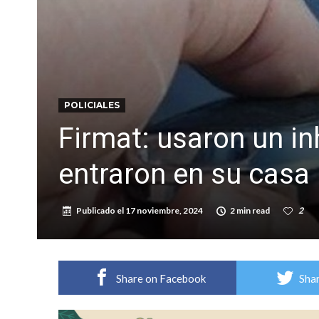
Distinguieron a Ramiro Maldonado, el campe
Villada: evalúan obras preventivas ante posibl
POLICIALES
Firmat: usaron un inh
entraron en su casa
Publicado el
17 noviembre, 2024
2 min read
2
Share on Facebook
Shar