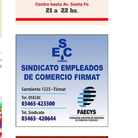
le
n
é