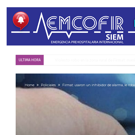
Violento robo en la zona rural de Firmat: ma
ULTIMA HORA
Colecta solidaria de juguetes en Firmat para el
Firmat: “Codo a codo” lanza una campaña de re
Home
Policiales
Firmat: usaron un inhibidor de alarma, le roba
Vuelve el básquet: este viernes arranca el C
Güemes y Mariano Vera
Alerta meteorológico: el SMN advierte por to
¿Llega un “Súper Niño”?: De Benedictis aclara l
Cañada del Ucle se prepara para la 5ª edició