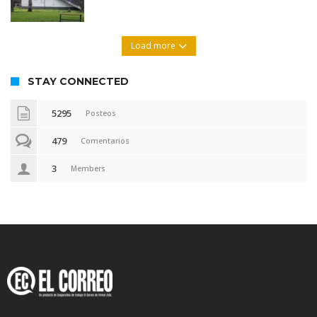
Load more
STAY CONNECTED
5295
Posteos
479
Comentarios
3
Members