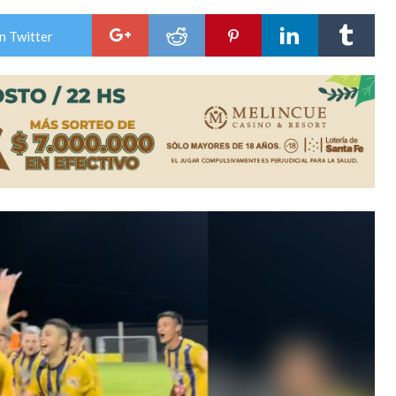
lausura con agenda confirmada y planteles renovados
n Twitter