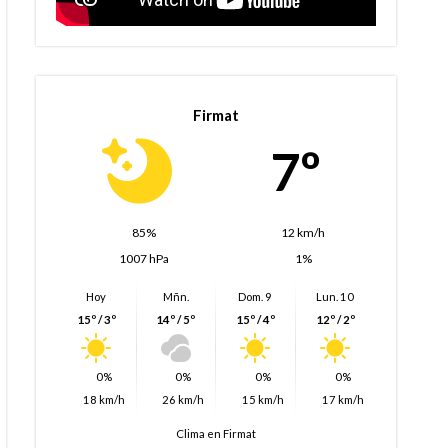
Firmat
7º
85%
12 km/h
1007 hPa
1%
Hoy
Mñn.
Dom. 9
Lun. 10
15º / 3º
14º / 5º
15º / 4º
12º / 2º
0%
0%
0%
0%
18 km/h
26 km/h
15 km/h
17 km/h
Clima en Firmat