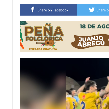
Vuelve el básquet: este viernes arranca el C
Share on Facebook
Share o
Güemes y Mariano Vera