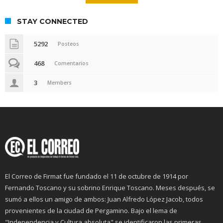
STAY CONNECTED
5292
Posteos
468
Comentarios
3
Members
El Correo de Firmat fue fundado el 11 de octubre de 1914 por
Fernando Toscano y su sobrino Enrique Toscano. Meses después, se
sumó a ellos un amigo de ambos: Juan Alfredo López Jacob, todos
provenientes de la ciudad de Pergamino. Bajo el lema de
"Independencia y Cultura absoluta" se identificaron las primeras