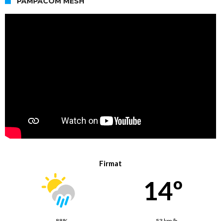
PAMPACOM MESH
Firmat
14º
88%
53 km/h