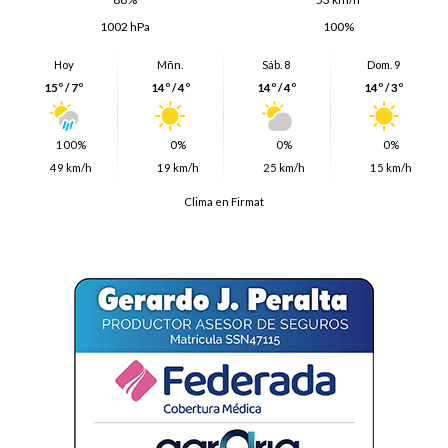
1002 hPa
100%
Hoy
Mñn.
Sáb. 8
Dom. 9
15º / 7º
14º / 4º
14º / 4º
14º / 3º
100%
0%
0%
0%
49 km/h
19 km/h
25 km/h
15 km/h
Clima en Firmat