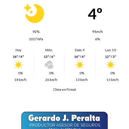
4º
92%
9 km/h
1017 hPa
6%
Hoy
Mñn.
Dom. 9
Lun. 10
14º / 4º
13º / 6º
14º / 4º
12º / 3º
0%
0%
0%
0%
18 km/h
26 km/h
13 km/h
15 km/h
Clima en Firmat