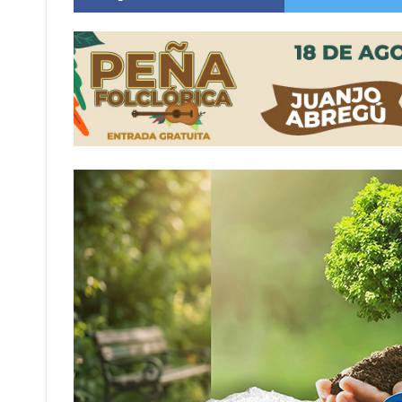
Villada: evalúan obras preventivas ante posibl
Elortondo: avanza el plan de pavimentación co