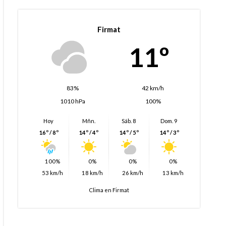
Firmat
11º
83%
42 km/h
1010 hPa
100%
Hoy
Mñn.
Sáb. 8
Dom. 9
16º / 8º
14º / 4º
14º / 5º
14º / 3º
100%
0%
0%
0%
53 km/h
18 km/h
26 km/h
13 km/h
Clima en Firmat