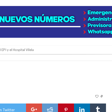
 EPI y el Hospital Vilela
colección de golosinas para agasajar a los niños en su día
lausura con agenda confirmada y planteles renovados
rmentas fuertes y ráfagas que podrían superar los 80 km/h
os mitos y analiza el impacto real en la región
0
n de la Expo Dose
ón juvenil de malambo de Los Quirquinchos
n Twitter