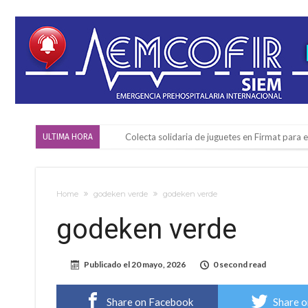
Colecta solidaria de juguetes en Firmat para el
ULTIMA HORA
Firmat: “Codo a codo” lanza una campaña de re
Vuelve el básquet: este viernes arranca el C
Home
godeken verde
godeken verde
Güemes y Mariano Vera
godeken verde
Alerta meteorológico: el SMN advierte por to
¿Llega un “Súper Niño”?: De Benedictis aclara l
Publicado el
20 mayo, 2026
0 second read
Cañada del Ucle se prepara para la 5ª edició
Distinguieron a Ramiro Maldonado, el campe
Share on Facebook
Share o