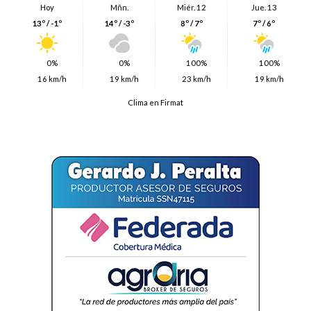
Hoy
Mñn.
Miér. 12
Jue. 13
13º / -1º
14º / -3º
8º / 7º
7º / 6º
0%
0%
100%
100%
16 km/h
19 km/h
23 km/h
19 km/h
Clima en Firmat