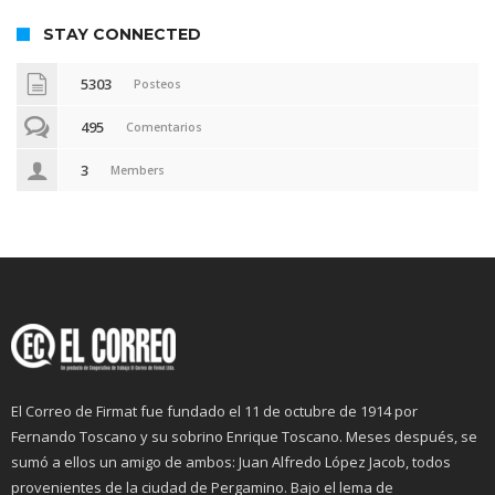
STAY CONNECTED
5303
Posteos
495
Comentarios
3
Members
El Correo de Firmat fue fundado el 11 de octubre de 1914 por
Fernando Toscano y su sobrino Enrique Toscano. Meses después, se
sumó a ellos un amigo de ambos: Juan Alfredo López Jacob, todos
provenientes de la ciudad de Pergamino. Bajo el lema de