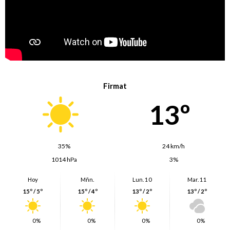
Firmat
13º
35%
24 km/h
1014 hPa
3%
Hoy
Mñn.
Lun. 10
Mar. 11
15º / 5º
15º / 4º
13º / 2º
13º / 2º
0%
0%
0%
0%