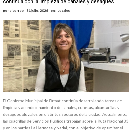
continúa con la limpieza de canales y desagües
nacimiento
Inclusivo
Vassalli: en potencial y con fechas diferidas, la empresa reformula
por
elcorreo
31 julio, 2026
en :
Locales
sus anuncios a los trabajadores
Firmat: avanza la investigación de dos empleadas del Juzgado de
Faltas por presuntas irregularidades
Villada: el viento provocó el desprendimiento del techo del galpón
del ferrocarril
Violento robo en la zona rural de Firmat: maniataron a una pareja de
adultos mayores
Colecta solidaria de juguetes en Firmat para el EPI y el Hospital
Vilela
El Gobierno Municipal de Firmat continúa desarrollando tareas de
limpieza y acondicionamiento de canales, cunetas, alcantarillas y
desagües pluviales en distintos sectores de la ciudad. Actualmente,
las cuadrillas de Servicios Públicos trabajan sobre la Ruta Nacional 33
y en los barrios La Hermosa y Nadal, con el objetivo de optimizar el