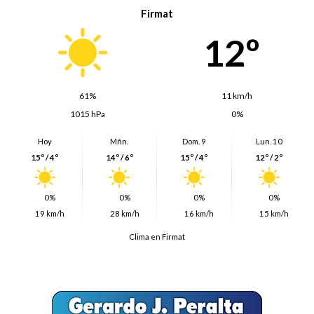
Firmat
12º
61%
11 km/h
1015 hPa
0%
Hoy
Mñn.
Dom. 9
Lun. 10
15º / 4º
14º / 6º
15º / 4º
12º / 2º
0%
0%
0%
0%
19 km/h
28 km/h
16 km/h
15 km/h
Clima en Firmat