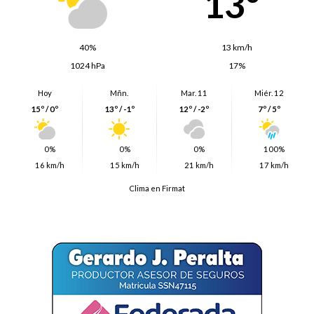
13º
40%
13 km/h
1024 hPa
17%
Hoy
Mñn.
Mar. 11
Miér. 12
15º / 0º
13º / -1º
12º / -2º
7º / 5º
0%
0%
0%
100%
16 km/h
15 km/h
21 km/h
17 km/h
Clima en Firmat