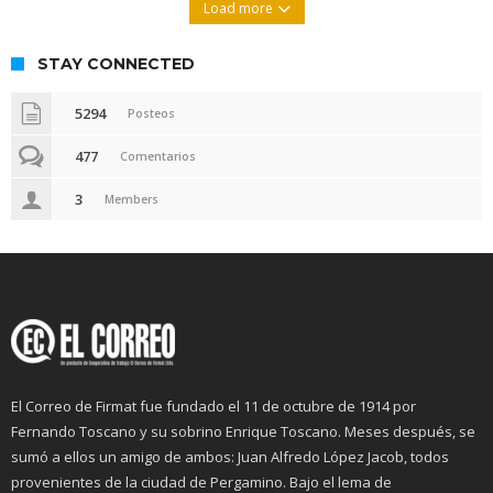
Load more
STAY CONNECTED
5294
Posteos
477
Comentarios
3
Members
El Correo de Firmat fue fundado el 11 de octubre de 1914 por
Fernando Toscano y su sobrino Enrique Toscano. Meses después, se
sumó a ellos un amigo de ambos: Juan Alfredo López Jacob, todos
provenientes de la ciudad de Pergamino. Bajo el lema de