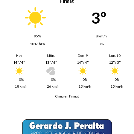
Firmat
3º
95%
8 km/h
1016 hPa
3%
Hoy
Mñn.
Dom. 9
Lun. 10
14º / 4º
13º / 6º
14º / 4º
12º / 3º
0%
0%
0%
0%
18 km/h
26 km/h
13 km/h
15 km/h
Clima en Firmat