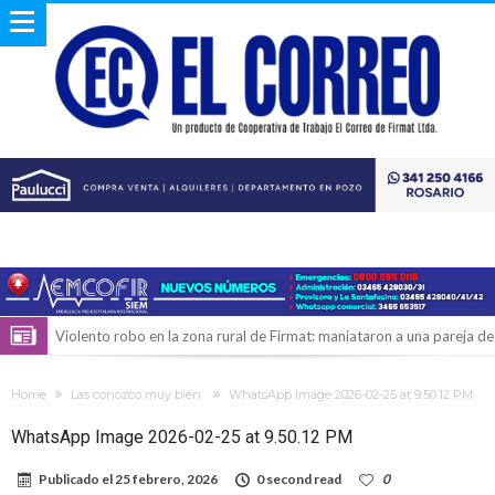
Violento robo en la zona rural de Firmat: maniataron a una pareja de
adultos mayores
Colecta solidaria de juguetes en Firmat para el EPI y el Hospital
Home
Las conozco muy bien
WhatsApp Image 2026-02-25 at 9.50.12 PM
Vilela
Firmat: “Codo a codo” lanza una campaña de recolección de
WhatsApp Image 2026-02-25 at 9.50.12 PM
golosinas para agasajar a los niños en su día
Vuelve el básquet: este viernes arranca el Clausura con agenda
Publicado el
25 febrero, 2026
0 second read
0
confirmada y planteles renovados
Güemes y Mariano Vera