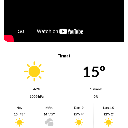
Firmat
15º
46%
18 km/h
1009 hPa
0%
Hoy
Mñn.
Dom. 9
Lun. 10
15º / 3º
14º / 5º
15º / 4º
12º / 2º