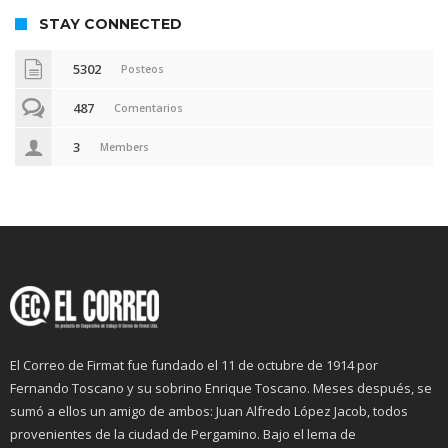
STAY CONNECTED
5302
Posteos
487
Comentarios
3
Members
El Correo de Firmat fue fundado el 11 de octubre de 1914 por
Fernando Toscano y su sobrino Enrique Toscano. Meses después, se
sumó a ellos un amigo de ambos: Juan Alfredo López Jacob, todos
provenientes de la ciudad de Pergamino. Bajo el lema de