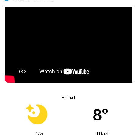
Firmat
8º
47%
11 km/h