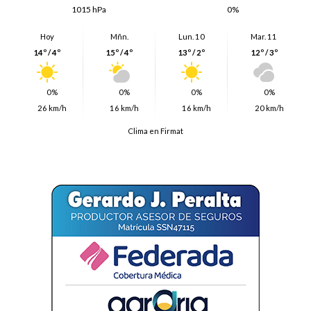
1015 hPa
0%
Hoy
Mñn.
Lun. 10
Mar. 11
14º / 4º
15º / 4º
13º / 2º
12º / 3º
0%
0%
0%
0%
26 km/h
16 km/h
16 km/h
20 km/h
Clima en Firmat