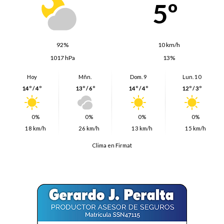
5º
92%
10 km/h
1017 hPa
13%
Hoy
Mñn.
Dom. 9
Lun. 10
14º / 4º
13º / 6º
14º / 4º
12º / 3º
0%
0%
0%
0%
18 km/h
26 km/h
13 km/h
15 km/h
Clima en Firmat