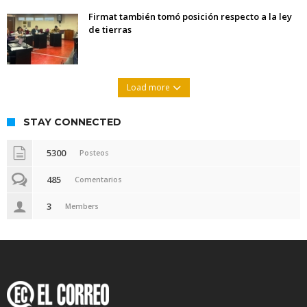
Firmat también tomó posición respecto a la ley
de tierras
Load more
STAY CONNECTED
5300
Posteos
485
Comentarios
3
Members