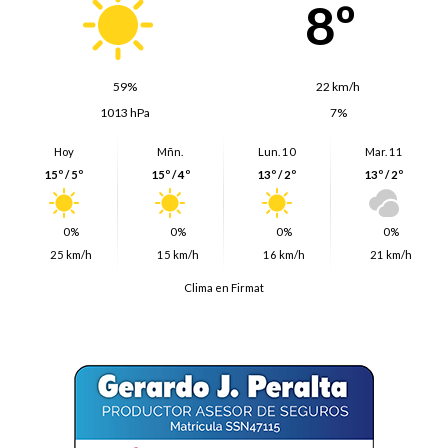
8º
59%
22 km/h
1013 hPa
7%
Hoy
Mñn.
Lun. 10
Mar. 11
15º / 5º
15º / 4º
13º / 2º
13º / 2º
0%
0%
0%
0%
25 km/h
15 km/h
16 km/h
21 km/h
Clima en Firmat