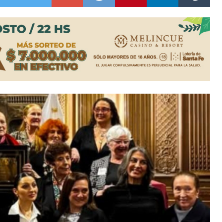
n David fue citada a la Selección Argentina
e Casino Melincué