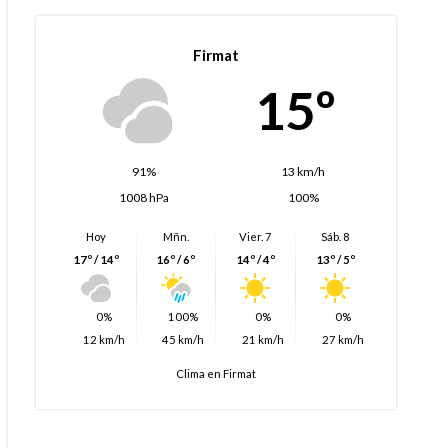
Firmat
15º
91%
13 km/h
1008 hPa
100%
Hoy
Mñn.
Vier. 7
Sáb. 8
17º / 14º
16º / 6º
14º / 4º
13º / 5º
0%
100%
0%
0%
12 km/h
45 km/h
21 km/h
27 km/h
Clima en Firmat