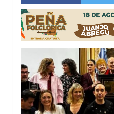
Sueño albiceleste: la arquera firmatense Jazmí
Roxana Carabajal dejó su huella en la peña d