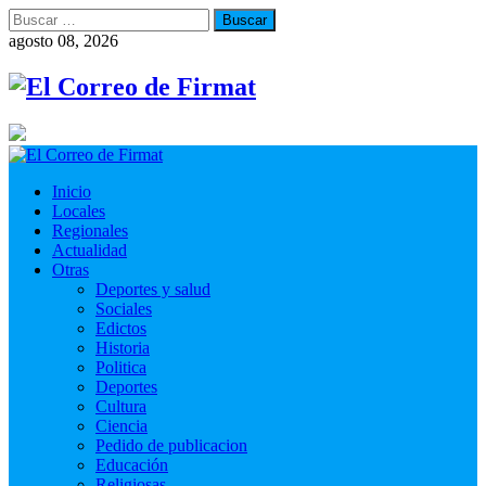
Buscar:
agosto 08, 2026
Inicio
Locales
Regionales
Actualidad
Otras
Deportes y salud
Sociales
Edictos
Historia
Politica
Deportes
Cultura
Ciencia
Pedido de publicacion
Educación
Religiosas