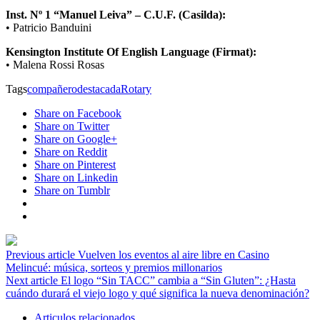
Inst. Nº 1 “Manuel Leiva” – C.U.F. (Casilda):
• Patricio Banduini
Kensington Institute Of English Language (Firmat):
• Malena Rossi Rosas
Tags
compañero
destacada
Rotary
Share on Facebook
Share on Twitter
Share on Google+
Share on Reddit
Share on Pinterest
Share on Linkedin
Share on Tumblr
Previous article
Vuelven los eventos al aire libre en Casino
Melincué: música, sorteos y premios millonarios
Next article
El logo “Sin TACC” cambia a “Sin Gluten”: ¿Hasta
cuándo durará el viejo logo y qué significa la nueva denominación?
Articulos relacionados