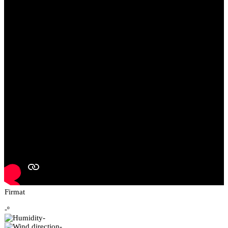
Firmat
-º
-
-