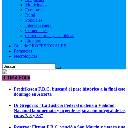
Municipales
Economia
Rural
Policiales
Interés General
Comerciales
Convocatorias y asambleas
Literatura
Guía de PROFESIONALES
Farmacias
Necrologicas
ULTIMA HORA
Fredriksson F.B.C. buscará el pase histórico a la final este
domingo en Alcorta
Di Gregorio: “La Justicia Federal ordena a Vialidad
Nacional la inmediata y urgente reparación integral de las
rutas 7, 8 y 33”
Reserva: Firmat F.B.C. venció a San Martín y jugará una