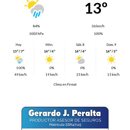
13º
84%
36 km/h
1003 hPa
100%
Hoy
Mñn.
Sáb. 8
Dom. 9
15º / 7º
14º / 4º
14º / 4º
14º / 3º
100%
0%
0%
0%
49 km/h
19 km/h
25 km/h
15 km/h
Clima en Firmat