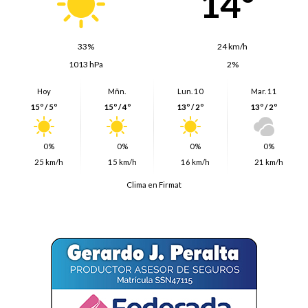
14º
33%
24 km/h
1013 hPa
2%
Hoy
Mñn.
Lun. 10
Mar. 11
15º / 5º
15º / 4º
13º / 2º
13º / 2º
0%
0%
0%
0%
25 km/h
15 km/h
16 km/h
21 km/h
Clima en Firmat