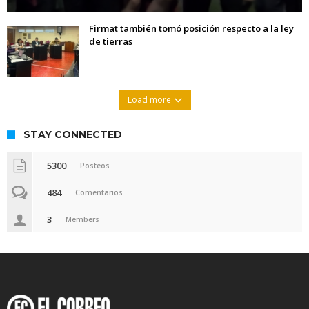
Firmat también tomó posición respecto a la ley
de tierras
Load more
STAY CONNECTED
5300
Posteos
484
Comentarios
3
Members