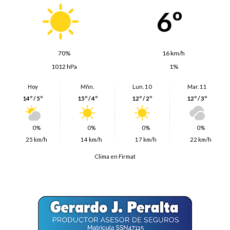
6º
70%
16 km/h
1012 hPa
1%
Hoy
Mñn.
Lun. 10
Mar. 11
14º / 5º
15º / 4º
12º / 2º
12º / 3º
0%
0%
0%
0%
25 km/h
14 km/h
17 km/h
22 km/h
Clima en Firmat