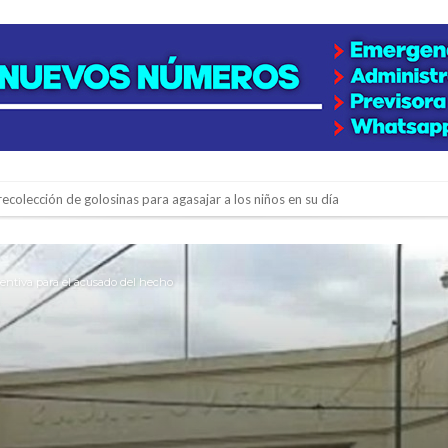
colección de golosinas para agasajar a los niños en su día
lausura con agenda confirmada y planteles renovados
ventiva para el acusado del hecho
rmentas fuertes y ráfagas que podrían superar los 80 km/h
os mitos y analiza el impacto real en la región
n de la Expo Dose
ón juvenil de malambo de Los Quirquinchos
es lluvias intensas