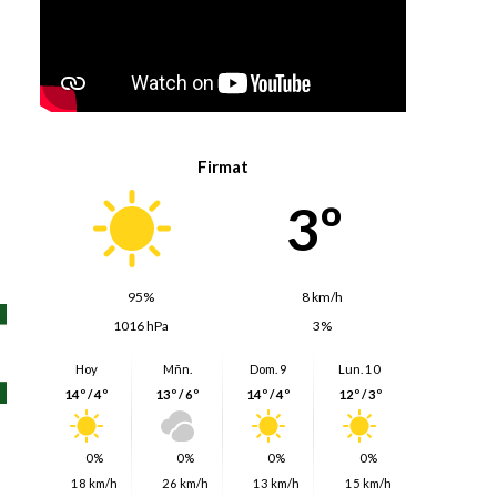
Firmat
3º
95%
8 km/h
1016 hPa
3%
Hoy
Mñn.
Dom. 9
Lun. 10
14º / 4º
13º / 6º
14º / 4º
12º / 3º
0%
0%
0%
0%
18 km/h
26 km/h
13 km/h
15 km/h