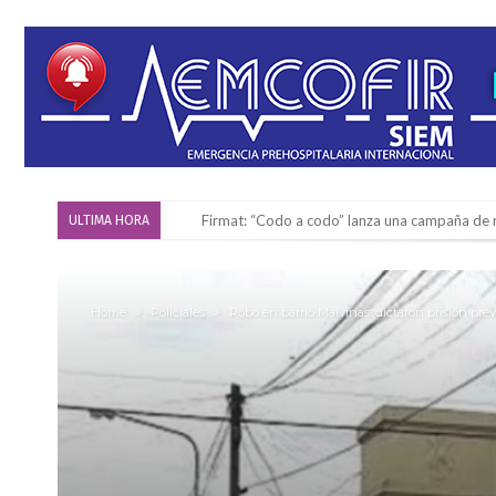
Firmat: “Codo a codo” lanza una campaña de re
ULTIMA HORA
Vuelve el básquet: este viernes arranca el C
Güemes y Mariano Vera
Home
Policiales
Robo en barrio Malvinas: dictaron prisión pre
Alerta meteorológico: el SMN advierte por to
¿Llega un “Súper Niño”?: De Benedictis aclara l
Cañada del Ucle se prepara para la 5ª edició
Distinguieron a Ramiro Maldonado, el campe
Villada: evalúan obras preventivas ante posibl