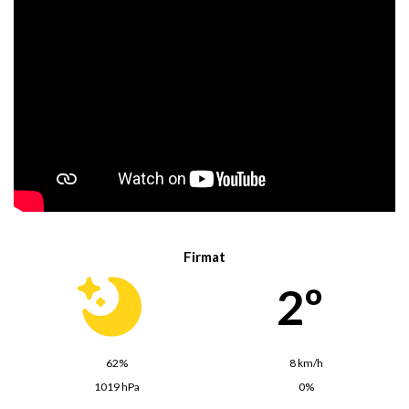
Firmat
2º
62%
8 km/h
1019 hPa
0%