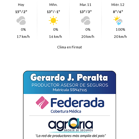
Hoy
Mñn.
Mar. 11
Miér. 12
15º / 2º
13º / -1º
13º / 3º
8º / 6º
0%
0%
0%
100%
17 km/h
16 km/h
20 km/h
20 km/h
Clima en Firmat