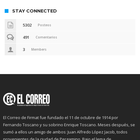
STAY CONNECTED
5302
Posteos
491
Comentarios
3
Members
El Correo de Firmat fue fundado el 11 de octubre de 1914 por
Fernando Toscano y su sobrino Enrique Toscano. Meses después, se
sumó a ellos un amigo de ambos: Juan Alfredo López Jacob, todos
provenientes de la ciudad de Pergamino. Bajo el lema de