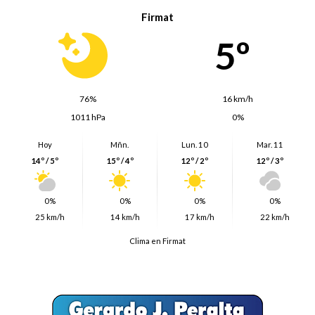
Firmat
5º
76%
16 km/h
1011 hPa
0%
Hoy
Mñn.
Lun. 10
Mar. 11
14º / 5º
15º / 4º
12º / 2º
12º / 3º
0%
0%
0%
0%
25 km/h
14 km/h
17 km/h
22 km/h
Clima en Firmat