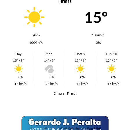
Firmat
15º
46%
18 km/h
1009 hPa
0%
Hoy
Mñn.
Dom. 9
Lun. 10
15º / 3º
14º / 5º
15º / 4º
12º / 2º
0%
0%
0%
0%
18 km/h
28 km/h
16 km/h
15 km/h
Clima en Firmat