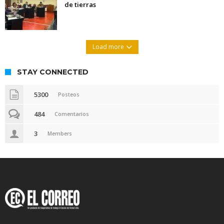
de tierras
Load more
STAY CONNECTED
5300
Posteos
484
Comentarios
3
Members