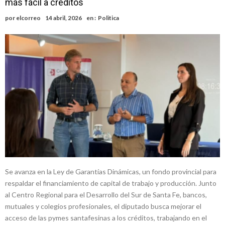
más fácil a créditos
Faltas por presuntas irregularidades
Villada: el viento provocó el desprendimiento del techo del galpón
por
elcorreo
14 abril, 2026
en :
Politica
del ferrocarril
Violento robo en la zona rural de Firmat: maniataron a una pareja de
adultos mayores
Colecta solidaria de juguetes en Firmat para el EPI y el Hospital
Vilela
Firmat: “Codo a codo” lanza una campaña de recolección de
golosinas para agasajar a los niños en su día
Vuelve el básquet: este viernes arranca el Clausura con agenda
confirmada y planteles renovados
Se avanza en la Ley de Garantías Dinámicas, un fondo provincial para
respaldar el financiamiento de capital de trabajo y producción. Junto
al Centro Regional para el Desarrollo del Sur de Santa Fe, bancos,
mutuales y colegios profesionales, el diputado busca mejorar el
acceso de las pymes santafesinas a los créditos, trabajando en el