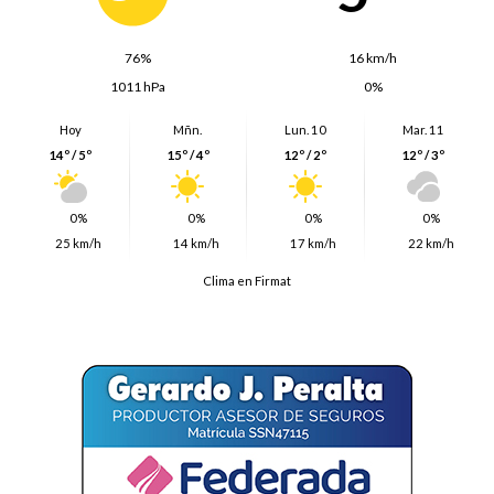
76%
16 km/h
1011 hPa
0%
Hoy
Mñn.
Lun. 10
Mar. 11
14º / 5º
15º / 4º
12º / 2º
12º / 3º
0%
0%
0%
0%
25 km/h
14 km/h
17 km/h
22 km/h
Clima en Firmat