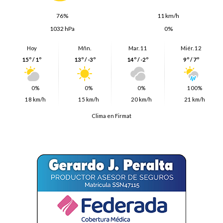
76%
11 km/h
1032 hPa
0%
Hoy
Mñn.
Mar. 11
Miér. 12
15º / 1º
13º / -3º
14º / -2º
9º / 7º
0%
0%
0%
100%
18 km/h
15 km/h
20 km/h
21 km/h
Clima en Firmat