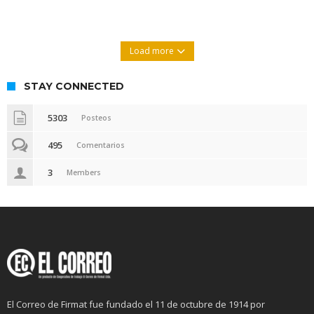
Load more
STAY CONNECTED
5303
Posteos
495
Comentarios
3
Members
El Correo de Firmat fue fundado el 11 de octubre de 1914 por