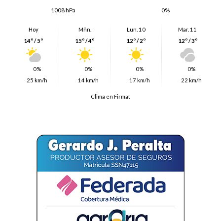
1008 hPa
0%
Hoy
Mñn.
Lun. 10
Mar. 11
14º / 5º
15º / 4º
12º / 2º
12º / 3º
0%
0%
0%
0%
25 km/h
14 km/h
17 km/h
22 km/h
Clima en Firmat