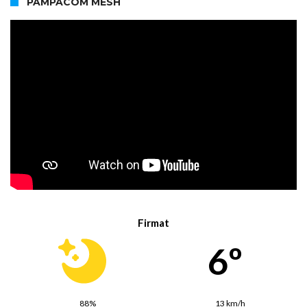
PAMPACOM MESH
Firmat
6º
88%
13 km/h