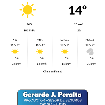
14º
30%
25 km/h
1013 hPa
2%
Hoy
Mñn.
Lun. 10
Mar. 11
15º / 5º
15º / 4º
13º / 2º
13º / 2º
0%
0%
0%
0%
25 km/h
15 km/h
16 km/h
21 km/h
Clima en Firmat