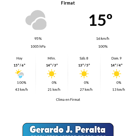
Firmat
15º
95%
16 km/h
1005 hPa
100%
Hoy
Mñn.
Sáb. 8
Dom. 9
15º / 6º
14º / 3º
13º / 5º
14º / 4º
100%
0%
0%
0%
43 km/h
21 km/h
27 km/h
13 km/h
Clima en Firmat