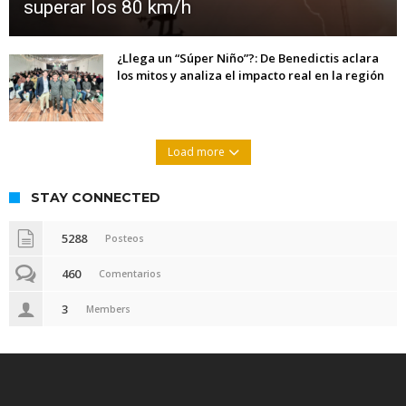
superar los 80 km/h
¿Llega un “Súper Niño”?: De Benedictis aclara
los mitos y analiza el impacto real en la región
Load more
STAY CONNECTED
5288
Posteos
460
Comentarios
3
Members